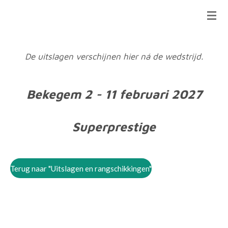
Ga
direct
naar
de
De uitslagen verschijnen hier ná de wedstrijd.
hoofdinhoud
Bekegem 2 - 11 februari 2027
Superprestige
Terug naar "Uitslagen en rangschikkingen"