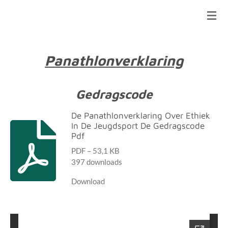
Ga
direct
naar
de
Panathlonverklaring
hoofdinhoud
Gedragscode
De Panathlonverklaring Over Ethiek
In De Jeugdsport De Gedragscode
Pdf
PDF – 53,1 KB
397 downloads
Download