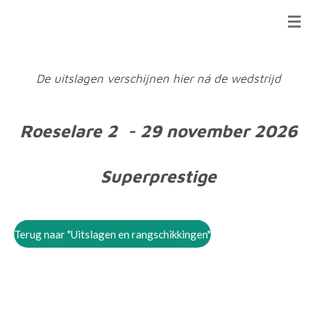
Ga
direct
naar
de
De uitslagen verschijnen hier ná de wedstrijd
hoofdinhoud
Roeselare 2 - 29 november 2026
Superprestige
Terug naar "Uitslagen en rangschikkingen"