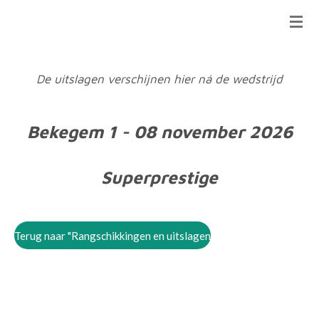
Ga
direct
naar
de
De uitslagen verschijnen hier ná de wedstrijd
hoofdinhoud
Bekegem 1 - 08 november 2026
Superprestige
Terug naar "Rangschikkingen en uitslagen